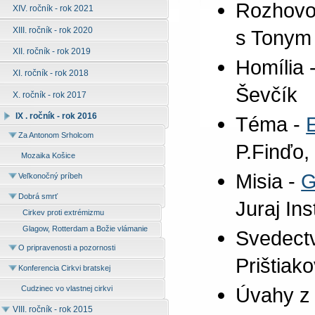
Rozhovor
XIV. ročník - rok 2021
XIII. ročník - rok 2020
s Tonym
XII. ročník - rok 2019
Homília 
XI. ročník - rok 2018
Ševčík
X. ročník - rok 2017
IX . ročník - rok 2016
Téma -
Za Antonom Srholcom
P.Finďo,
Mozaika Košice
Misia -
G
Veľkonočný príbeh
Dobrá smrť
Juraj Inst
Cirkev proti extrémizmu
Glagow, Rotterdam a Božie vlámanie
Svedectv
O pripravenosti a pozornosti
Prištiak
Konferencia Cirkvi bratskej
Úvahy z 
Cudzinec vo vlastnej cirkvi
VIII. ročník - rok 2015