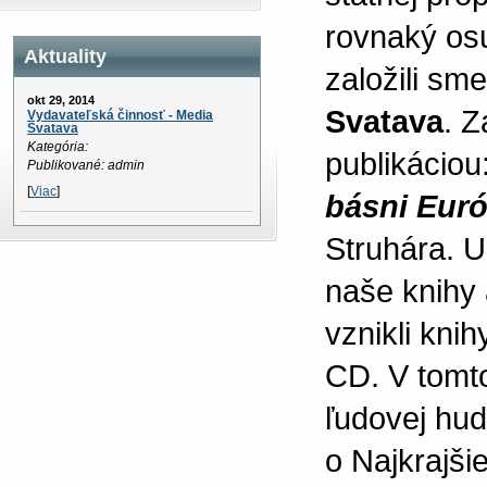
rovnaký osu
Aktuality
založili sm
okt 29, 2014
Svatava
. Z
Vydavateľská činnosť - Media
Svatava
Kategória:
publikáciou
Publikované: admin
[
Viac
]
básni Eur
Struhára. U
naše knihy 
vznikli kni
CD. V tomto
ľudovej hud
o Najkrajšie