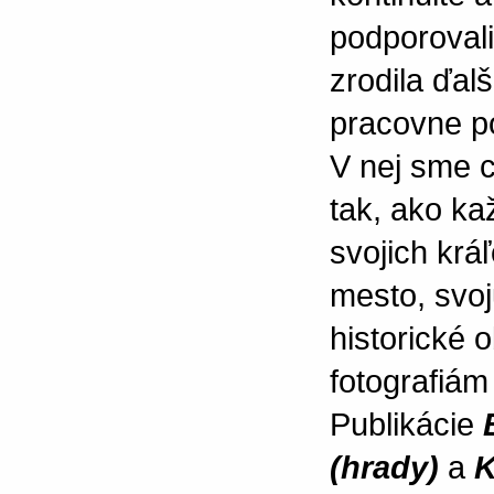
podporovali
zrodila ďalš
pracovne p
V nej sme c
tak, ako ka
svojich krá
mesto, svoj
historické 
fotografiám
Publikácie
(hrady)
a
K