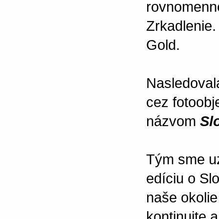
rovnomenne
Zrkadlenie. 
Gold.
Nasledoval
cez fotoobj
názvom
Sl
Tým sme uza
edíciu o Sl
naše okolie
kontinuite