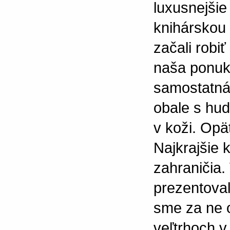
luxusnejšie
knihárskou 
začali robiť
naša ponuka
samostatná 
obale s hu
v koži. Opä
Najkrajšie k
zahraničia.
prezentoval
sme za ne 
veľtrhoch v