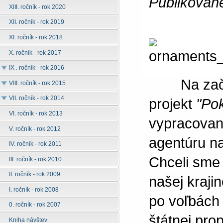
Publikovan
XIII. ročník - rok 2020
XII. ročník - rok 2019
XI. ročník - rok 2018
X. ročník - rok 2017
IX . ročník - rok 2016
Na začiat
VIII. ročník - rok 2015
VII. ročník - rok 2014
projekt
"Po
VI. ročník - rok 2013
vypracovan
V. ročník - rok 2012
agentúru na
IV. ročník - rok 2011
Chceli sme 
III. ročník - rok 2010
II. ročník - rok 2009
našej krajin
I. ročník - rok 2008
po voľbách 
0. ročník - rok 2007
štátnej pro
Kniha návštev