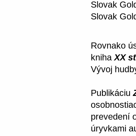
Slovak Gold
Slovak Gol
Rovnako úsp
kniha
XX s
Vývoj hudb
Publikáciu
osobnostia
prevedení o
úryvkami au